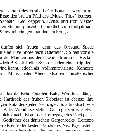
ganisatoren des Festivals Go Bananas werden mit
rste den breiten Pfad des „Music Trips" betreten.
 Sabbath, Led Zeppelin, Kyuss und Iron Maiden
nen Stil und präsentiert pünktlich zum fünfjährigen
 Show mit einigen brandneuen Songs.
k dürfen sich freuen, denn das Oresund Space
r eine Live-Show nach Österreich. So nah vor die
n die Mannen aus dem Ikeareich um den Recken
ieder! Scott Heller & Co. spielen einen trippigen
d kennt, jedoch als „vollimprovisierte" Konzerte
ov’t Mule. Jeder Abend also ein musikalischer
.
at das dänische Quartett Baby Woodrose längst
e Hardrock der frühen Siebziger ist ebenso ihre
gen-Rotz der späten Sechziger. So altmodisch wie
ial: Baby Woodrose stehen Genregrößen wie etwa
 nichts nach, ist auf der Homepage des Rockpalast
 „Godfather des dänischen Gargenrocks" Lorenzo
en als eine der besten Bands des Neo-Psychedelic
n das von Woodrose-Jüngern hochverehrte neunte