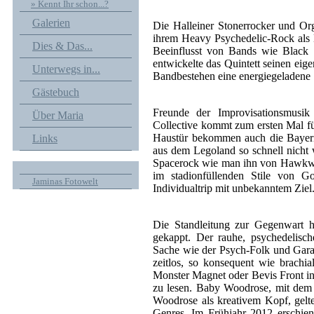
» Kennt Ihr schon...?
Galerien
Die Halleiner Stonerrocker und Or
ihrem Heavy Psychedelic-Rock als E
Dies & Das...
Beeinflusst von Bands wie Black
entwickelte das Quintett seinen eige
Unterwegs in...
Bandbestehen eine energiegeladene
Gästebuch
Freunde der Improvisationsmusi
Über Maria
Collective kommt zum ersten Mal fü
Haustür bekommen auch die Bayer
Links
aus dem Legoland so schnell nicht w
Spacerock wie man ihn von Hawkwin
im stadionfüllenden Stile von G
Jaminas Fotowelt
Individualtrip mit unbekanntem Ziel
Die Standleitung zur Gegenwart h
gekappt. Der rauhe, psychedelisch
Sache wie der Psych-Folk und Gara
zeitlos, so konsequent wie brach
Monster Magnet oder Bevis Front in
zu lesen. Baby Woodrose, mit dem
Woodrose als kreativem Kopf, gelt
Genres. Im Frühjahr 2012 erschie