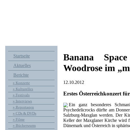
Banana Space
Startseite
Woodrose im „m
Aktuelles
Berichte
12.10.2012
» Konzerte
» Kulturelles
Erstes Österreichkonzert fü
» Festivals
» Interviews
Ein ganz besonderes Schmank
» Reportagen
Psychedelicrocks dürfte am Donner
» CDs & DVDs
Salzburg-Maxglan werden. Der Kino
» Filme
Keller der Maxglaner Kirche wird 
Dänemark und Österreich in sphäris
» Bücherwurm